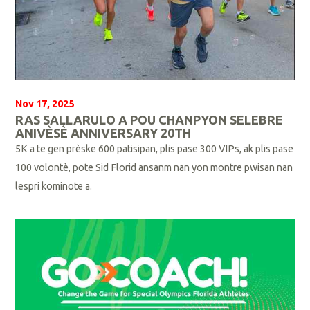
Nov 17, 2025
RAS SALLARULO A POU CHANPYON SELEBRE
ANIVÈSÈ ANNIVERSARY 20TH
5K a te gen prèske 600 patisipan, plis pase 300 VIPs, ak plis pase
100 volontè, pote
Sid Florid ansanm nan yon montre pwisan nan
lespri kominote a.
L
i
p
l
i