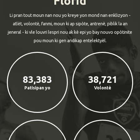
Florid
Li pran tout moun nan nou yo kreye yon mond nan enklizyon -
atlèt, volontè, fanmi, moun ki ap sipòte, antrenè, piblik la an
jeneral - ki vle louvri lespri nou ak kè epi yo bay nouvo opòtinite
pou moun ki gen andikap entelektyèl.
83,383
38,721
Patisipan yo
Volontè