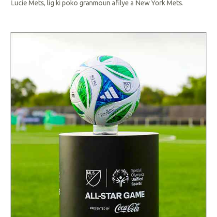
Lucie Mets, lig ki poko granmoun afilye a New York Mets.
L
i
p
l
i
s