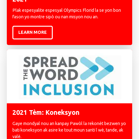
Plak espesyalite espesyal Olympics Florid la se yon bon
fason yo montre sipò ou nan misyon nou an.
LEARN MORE
2021 Tèm: Koneksyon
Gaye mondyal nou an kanpay Pawòl la rekonèt bezwen yo
bati koneksyon ak asire ke tout moun santi l wè, tande, ak
valè.