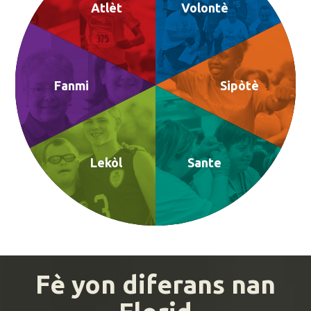
Atlèt
Volontè
Fanmi
Sipòtè
Lekòl
Sante
Fè yon diferans nan