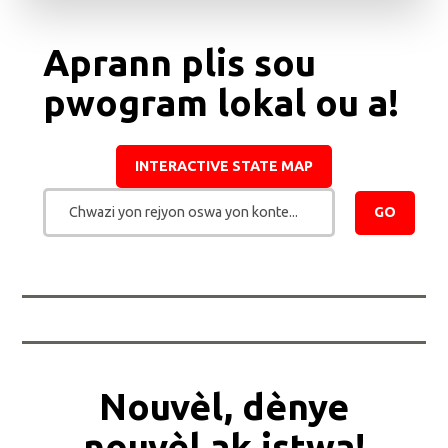
Aprann plis sou
pwogram lokal ou a!
INTERACTIVE STATE MAP
Chwazi yon rejyon oswa yon konte...
GO
Nouvèl, dènye
nouvèl ak istwa!