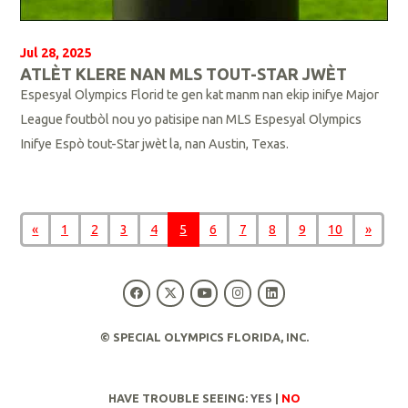
Jul 28, 2025
ATLÈT KLERE NAN MLS TOUT-STAR JWÈT
Espesyal Olympics Florid te gen kat manm nan ekip inifye Major
League foutbòl nou yo patisipe nan MLS Espesyal Olympics
Inifye Espò tout-Star jwèt la, nan Austin, Texas.
L
i
«
1
2
3
4
5
6
7
8
9
10
»
p
l
i
s
© SPECIAL OLYMPICS FLORIDA, INC.
HAVE TROUBLE SEEING:
YES
|
NO