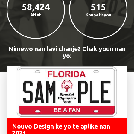
58,424
515
Atlèt
Konpetisyon
Nimewo nan lavi chanje? Chak youn nan
yo!
Karakteristik
Nouvo Design ke yo te aplike nan
2021