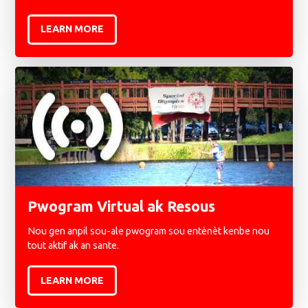
LEARN MORE
Pwogram Virtual ak Resous
Nou gen anpil sou-ale pwogram sou entènèt kenbe nou
tout aktif ak an sante.
LEARN MORE