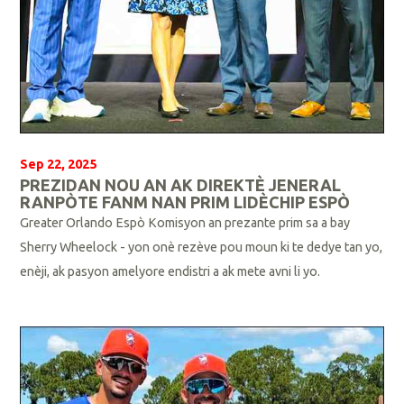
Sep 22, 2025
PREZIDAN NOU AN AK DIREKTÈ JENERAL
RANPÒTE FANM NAN PRIM LIDÈCHIP ESPÒ
Greater Orlando Espò Komisyon an prezante prim sa a bay
Sherry Wheelock - yon onè rezève pou moun ki te dedye tan yo,
enèji, ak pasyon amelyore endistri a ak mete avni li yo.
L
i
p
l