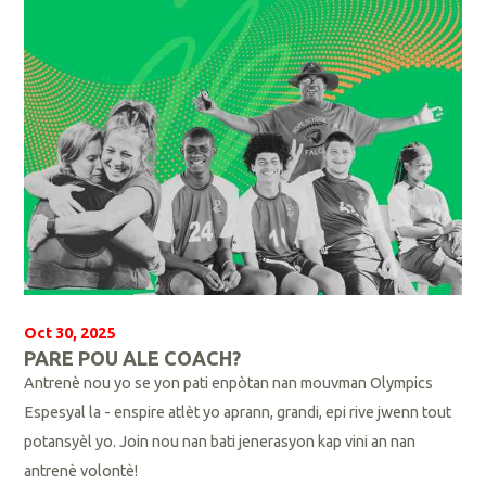
s
Oct 30, 2025
PARE POU ALE COACH?
Antrenè nou yo se yon pati enpòtan nan mouvman Olympics
Espesyal la - enspire atlèt yo aprann, grandi, epi rive jwenn tout
potansyèl yo.
Join nou nan bati jenerasyon kap vini an nan
antrenè volontè!