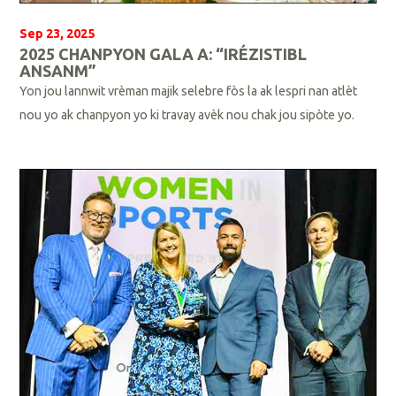
Sep 23, 2025
2025 CHANPYON GALA A: “IRÉZISTIBL
ANSANM”
Yon jou lannwit vrèman majik selebre fòs la ak lespri nan atlèt
nou yo ak chanpyon yo ki travay avèk nou chak jou sipòte yo.
L
i
p
l
i
s