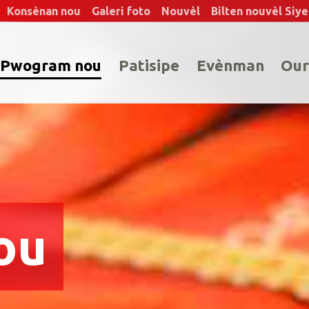
Konsènan nou
Galeri foto
Nouvèl
Bilten nouvèl Siy
Pwogram nou
Patisipe
Evènman
Our
ou