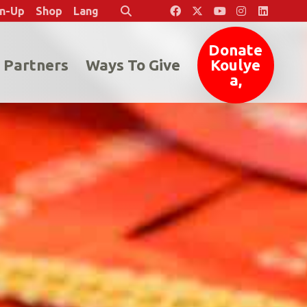
en-Up
Shop
Lang
Rechèch
Donate
 Partners
Ways To Give
Koulye
a,