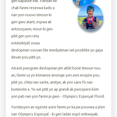
gen kapasite inik. Pandan ke
chak fanmi resevwa kado a
nan yon nouvo timoun ki
gen gwo atant, espwa ak
antouzyasm, moun ki gen
pitit gen yon reta
entelektyèl oswa
devlopman souvan lite imedyatman wè posiblite yo gaya
devan pou pitit yo.
Atravè pwogram devlopman jèn atlèt bonè timoun nou
an, fanmi sa yo kòmanse anvizaje yon avni enspire pou
pitit yo, chita nan sante, amitye, ak yon sans fò nan
kominote a. Yo wè pitit yo ap grandi ak pwospere kòm
yon pati nan yon fanmi pi gwo - Olympics Espesyal Florid.
Fondasyon an egziste asire fanmi yo ka jwi pouvwa a plen
nan Olympics Espesyal - ki gen ladan espò enkwayab,