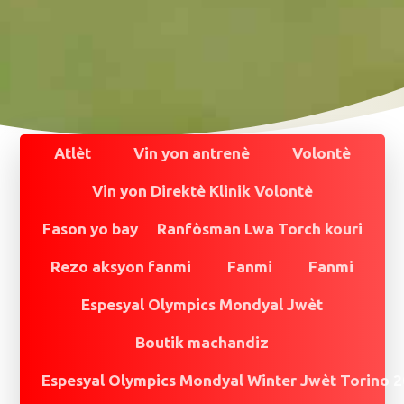
Atlèt
Vin yon antrenè
Volontè
Vin yon Direktè Klinik Volontè
Fason yo bay
Ranfòsman Lwa Torch kouri
Rezo aksyon fanmi
Fanmi
Fanmi
Espesyal Olympics Mondyal Jwèt
Boutik machandiz
Espesyal Olympics Mondyal Winter Jwèt Torino 