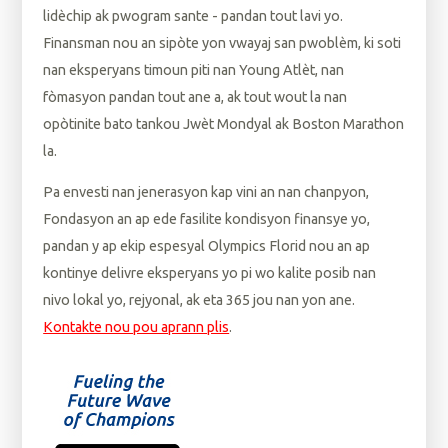
lidèchip ak pwogram sante - pandan tout lavi yo.
Finansman nou an sipòte yon vwayaj san pwoblèm, ki soti
nan eksperyans timoun piti nan Young Atlèt, nan
fòmasyon pandan tout ane a, ak tout wout la nan
opòtinite bato tankou Jwèt Mondyal ak Boston Marathon
la.
Pa envesti nan jenerasyon kap vini an nan chanpyon,
Fondasyon an ap ede fasilite kondisyon finansye yo,
pandan y ap ekip espesyal Olympics Florid nou an ap
kontinye delivre eksperyans yo pi wo kalite posib nan
nivo lokal yo, rejyonal, ak eta 365 jou nan yon ane.
Kontakte nou pou aprann plis
.