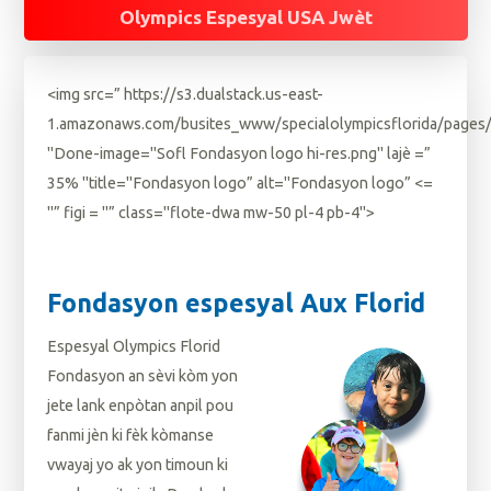
Olympics Espesyal USA Jwèt
<img src=” https://s3.dualstack.us-east-
1.amazonaws.com/busites_www/specialolympicsflorida/pages
"Done-image="Sofl Fondasyon logo hi-res.png" lajè =”
35% "title="Fondasyon logo” alt="Fondasyon logo” <=
"” figi = "” class="flote-dwa mw-50 pl-4 pb-4">
Fondasyon espesyal Aux Florid
Espesyal Olympics Florid
Fondasyon an sèvi kòm yon
jete lank enpòtan anpil pou
fanmi jèn ki fèk kòmanse
vwayaj yo ak yon timoun ki