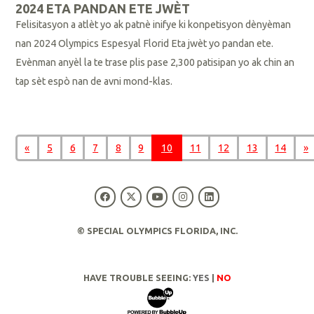
2024 ETA PANDAN ETE JWÈT
Felisitasyon a atlèt yo ak patnè inifye ki konpetisyon dènyèman
nan 2024 Olympics Espesyal Florid Eta jwèt yo pandan ete.
Evènman anyèl la te trase plis pase 2,300 patisipan yo ak chin an
tap sèt espò nan de avni mond-klas.
L
i
«
5
6
7
8
9
10
11
12
13
14
»
p
l
i
s
© SPECIAL OLYMPICS FLORIDA, INC.
HAVE TROUBLE SEEING:
YES
|
NO