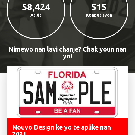
58,424
515
Atlèt
Konpetisyon
Nimewo nan lavi chanje? Chak youn nan
yo!
Karakteristik
Nouvo Design ke yo te aplike nan
2021