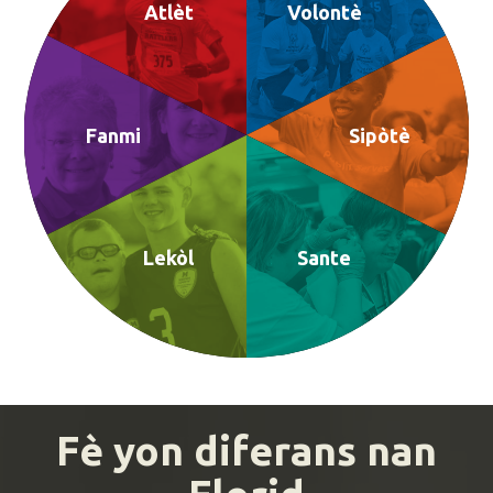
Atlèt
Volontè
Fanmi
Sipòtè
Lekòl
Sante
Fè yon diferans nan