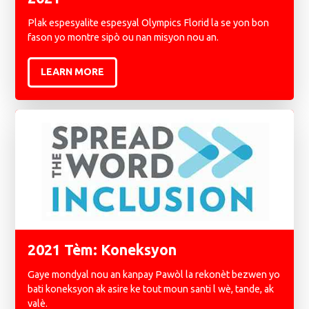
Plak espesyalite espesyal Olympics Florid la se yon bon
fason yo montre sipò ou nan misyon nou an.
LEARN MORE
2021 Tèm: Koneksyon
Gaye mondyal nou an kanpay Pawòl la rekonèt bezwen yo
bati koneksyon ak asire ke tout moun santi l wè, tande, ak
valè.