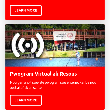
LEARN MORE
Pwogram Virtual ak Resous
Nou gen anpil sou-ale pwogram sou entènèt kenbe nou
tout aktif ak an sante.
LEARN MORE