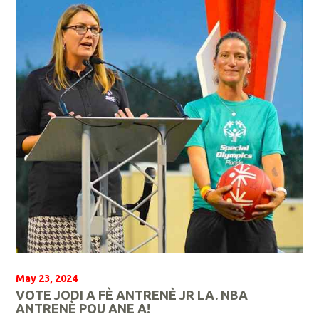
p
l
i
s
May 23, 2024
VOTE JODI A FÈ ANTRENÈ JR LA. NBA
ANTRENÈ POU ANE A!