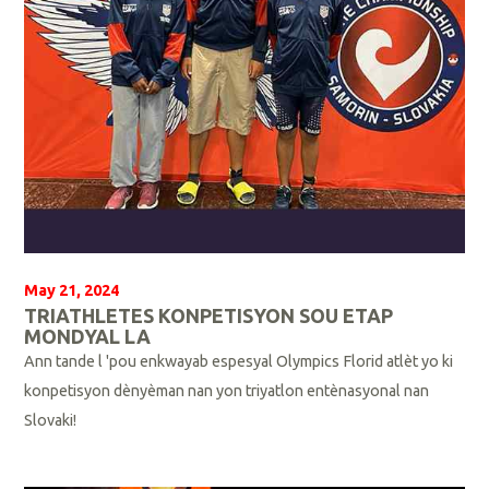
May 21, 2024
TRIATHLETES KONPETISYON SOU ETAP
MONDYAL LA
Ann tande l 'pou enkwayab espesyal Olympics Florid atlèt yo ki
konpetisyon dènyèman nan yon triyatlon entènasyonal nan
Slovaki!
L