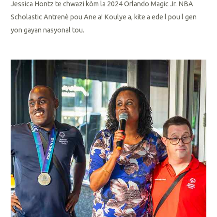
Jessica Hontz te chwazi kòm la 2024 Orlando Magic Jr. NBA
Scholastic Antrenè pou Ane a! Koulye a, kite a ede l pou l gen
yon gayan nasyonal tou.
L
i
p
l
i
s