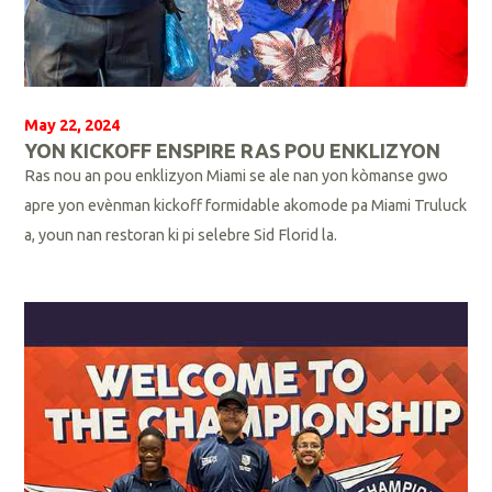
May 22, 2024
YON KICKOFF ENSPIRE RAS POU ENKLIZYON
Ras nou an pou enklizyon Miami se ale nan yon kòmanse gwo
apre yon evènman kickoff formidable akomode pa Miami Truluck
a, youn nan restoran ki pi selebre Sid Florid la.
L
i
p
l
i
s