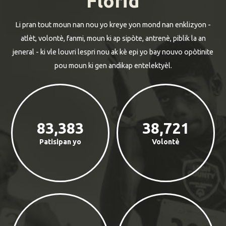
Florid
Li pran tout moun nan nou yo kreye yon mond nan enklizyon -
atlèt, volontè, fanmi, moun ki ap sipòte, antrenè, piblik la an
jeneral - ki vle louvri lespri nou ak kè epi yo bay nouvo opòtinite
pou moun ki gen andikap entelektyèl.
83,383
38,721
Patisipan yo
Volontè