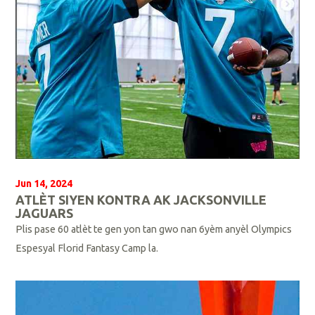
Jun 14, 2024
ATLÈT SIYEN KONTRA AK JACKSONVILLE
JAGUARS
Plis pase 60 atlèt te gen yon tan gwo nan 6yèm anyèl Olympics
Espesyal Florid Fantasy Camp la.
L
i