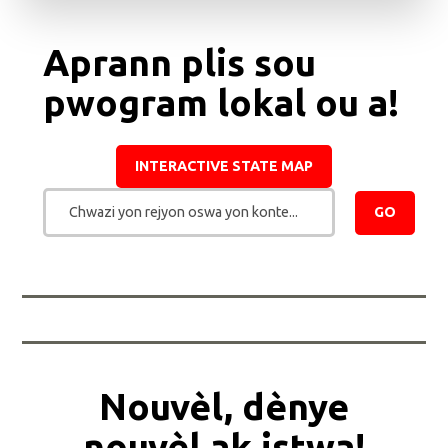
Aprann plis sou
pwogram lokal ou a!
INTERACTIVE STATE MAP
Chwazi yon rejyon oswa yon konte...
GO
Nouvèl, dènye
nouvèl ak istwa!