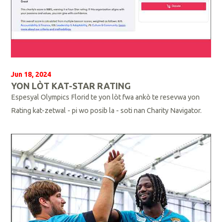
Jun 18, 2024
YON LÒT KAT-STAR RATING
Espesyal Olympics Florid te yon lòt fwa ankò te resevwa yon
Rating kat-zetwal - pi wo posib la - soti nan Charity Navigator.
L
i
p
l
i
s