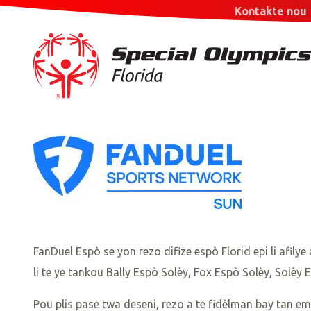
Kontakte nou
FanDuel Espò se yon rezo difize espò Florid epi li afily
li te ye tankou Bally Espò Solèy, Fox Espò Solèy, Solèy
Pou plis pase twa deseni, rezo a te fidèlman bay tan e