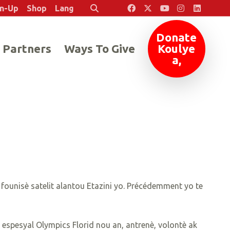
en-Up
Shop
Lang
Rechèch
Donate
 Partners
Ways To Give
Koulye
a,
k founisè satelit alantou Etazini yo. Précédemment yo te
 espesyal Olympics Florid nou an, antrenè, volontè ak