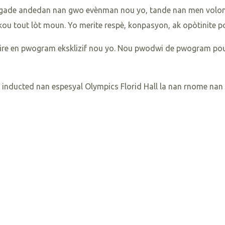
on gade andedan nan gwo evènman nou yo, tande nan men volon
kou tout lòt moun. Yo merite respè, konpasyon, ak opòtinite p
ire en pwogram eksklizif nou yo. Nou pwodwi de pwogram pou c
 inducted nan espesyal Olympics Florid Hall la nan rnome nan