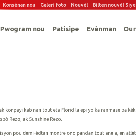
Konsènan nou
Galeri foto
Nouvèl
Bilten nouvèl Siy
Pwogram nou
Patisipe
Evènman
Our
e ak konpayi kab nan tout eta Florid la epi yo ka ranmase pa kè
 Espò Rezo, ak Sunshine Rezo.
misyon pou demi-èdtan montre ond pandan tout ane a, en atlèt