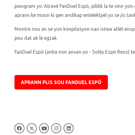
pwogram yo.
Atravè FanDuel Espò, piblik la te vinn y
aprann ke moun ki gen andikap entelektyèl yo se jis tan
Montre nou an se yon konpilasyon nan istwa atlèt ensp
pou dat ak lè egzak.
FanDuel Espò
(anba non anvan yo - Solèy Espò Rezo) te
APRANN PLIS SOU FANDUEL ESPÒ