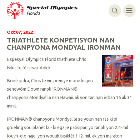
Oct 07, 2022
TRIATHLETE KONPETISYON NAN
CHANPYONA MONDYAL IRONMAN
Espesyal Olympics Florid triathlete Chris
Nikic te fè istwa. Ankò.
Bonè jodi a, Chris te vin premye moun ki gen
sendwòm Down ranpli IRONMAN®
chanpyona Mondyal la nan Hawaii, ak yon tan nan èdtan 16 ak 31
minit.
IRONMAN® chanpyona Mondyal la se youn nan ras ki pi
grueling sou planèt la - ki egzije patisipan yo ranpli yon 2.4-mil
louvri-dlo naje, yon woulib bisiklèt 112-mil, ak yon maraton