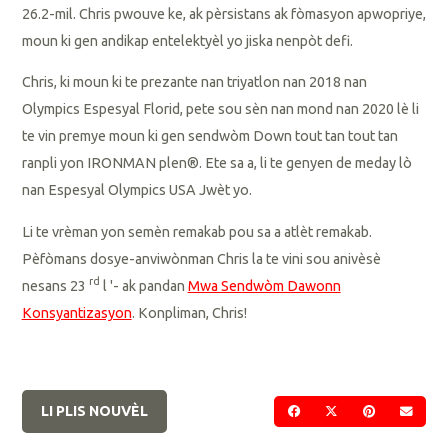
26.2-mil. Chris pwouve ke, ak pèrsistans ak fòmasyon apwopriye,
moun ki gen andikap entelektyèl yo jiska nenpòt defi.
Chris, ki moun ki te prezante nan triyatlon nan 2018 nan
Olympics Espesyal Florid, pete sou sèn nan mond nan 2020 lè li
te vin premye moun ki gen sendwòm Down tout tan tout tan
ranpli yon IRONMAN plen®. Ete sa a, li te genyen de meday lò
nan Espesyal Olympics USA Jwèt yo.
Li te vrèman yon semèn remakab pou sa a atlèt remakab.
Pèfòmans dosye-anviwònman Chris la te vini sou anivèsè
rd
nesans 23
l '- ak pandan
Mwa Sendwòm Dawonn
Konsyantizasyon
. Konpliman, Chris!
LI PLIS NOUVÈL
PATAJE SOU FACEBOO
PATAJE SOU TWI
PATAJE SO
VOYE