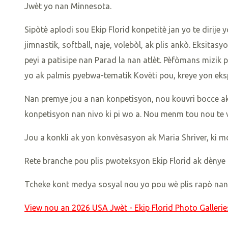
Jwèt yo nan Minnesota.
Sipòtè aplodi sou Ekip Florid konpetitè jan yo te dirije 
jimnastik, softball, naje, volebòl, ak plis ankò. Eksit
peyi a patisipe nan Parad la nan atlèt. Pèfòmans mizik
yo ak palmis pyebwa-tematik Kovèti pou, kreye yon eks
Nan premye jou a nan konpetisyon, nou kouvri bocce ak e
konpetisyon nan nivo ki pi wo a. Nou menm tou nou te vi
Jou a konkli ak yon konvèsasyon ak Maria Shriver, ki moun
Rete branche pou plis pwoteksyon Ekip Florid ak dènye
Tcheke kont medya sosyal nou yo pou wè plis rapò nan
View nou an 2026 USA Jwèt - Ekip Florid Photo Gallerie