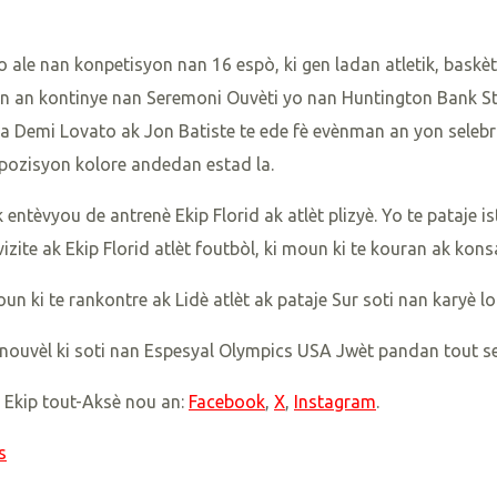
yo ale nan konpetisyon nan 16 espò, ki gen ladan atletik, baskèt
asyon an kontinye nan Seremoni Ouvèti yo nan Huntington Bank St
 pa Demi Lovato ak Jon Batiste te ede fè evènman an yon seleb
pozisyon kolore andedan estad la.
ntèvyou de antrenè Ekip Florid ak atlèt plizyè. Yo te pataje is
zite ak Ekip Florid atlèt foutbòl, ki moun ki te kouran ak kon
 ki te rankontre ak Lidè atlèt ak pataje Sur soti nan karyè long
 nouvèl ki soti nan Espesyal Olympics USA Jwèt pandan tout s
 Ekip tout-Aksè nou an:
Facebook
,
X
,
Instagram
.
s