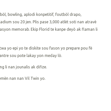
bòl, bowling, aplodi konpetitif, foutbòl drapo,
adium sou 20 jen. Plis pase 3,000 atlèt soti nan atravè
rasyon memorab. Ekip Florid te kanpe deyò ak flaman li
twa yo epi yo te diskite sou fason yo prepare pou fè
santre sou pote lakay yon meday lò.
 li nan jounalis ak difize.
emèn nan nan Vil Twin yo.