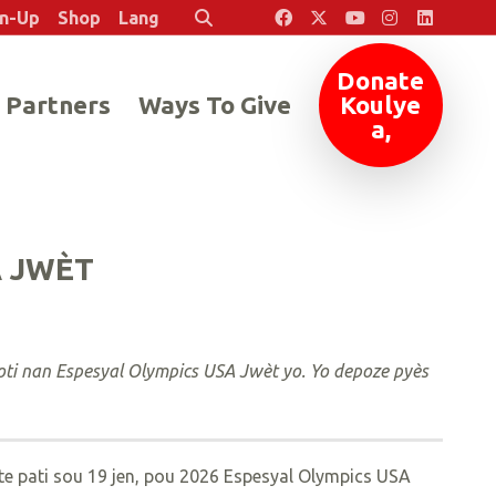
en-Up
Shop
Lang
Rechèch
Donate
 Partners
Ways To Give
Koulye
a,
A JWÈT
soti nan Espesyal Olympics USA Jwèt yo. Yo depoze pyès
te pati sou 19 jen, pou 2026 Espesyal Olympics USA