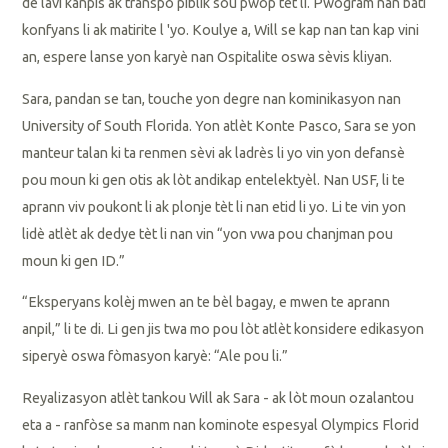
de lavi kanpis ak transpò piblik sou pwòp tèt li. Pwogram nan bati
konfyans li ak matirite l 'yo. Koulye a, Will se kap nan tan kap vini
an, espere lanse yon karyè nan Ospitalite oswa sèvis kliyan.
Sara, pandan se tan, touche yon degre nan kominikasyon nan
University of South Florida. Yon atlèt Konte Pasco, Sara se yon
manteur talan ki ta renmen sèvi ak ladrès li yo vin yon defansè
pou moun ki gen otis ak lòt andikap entelektyèl. Nan USF, li te
aprann viv poukont li ak plonje tèt li nan etid li yo. Li te vin yon
lidè atlèt ak dedye tèt li nan vin “yon vwa pou chanjman pou
moun ki gen ID.”
“Eksperyans kolèj mwen an te bèl bagay, e mwen te aprann
anpil,” li te di. Li gen jis twa mo pou lòt atlèt konsidere edikasyon
siperyè oswa fòmasyon karyè: “Ale pou li.”
Reyalizasyon atlèt tankou Will ak Sara - ak lòt moun ozalantou
eta a - ranfòse sa manm nan kominote espesyal Olympics Florid