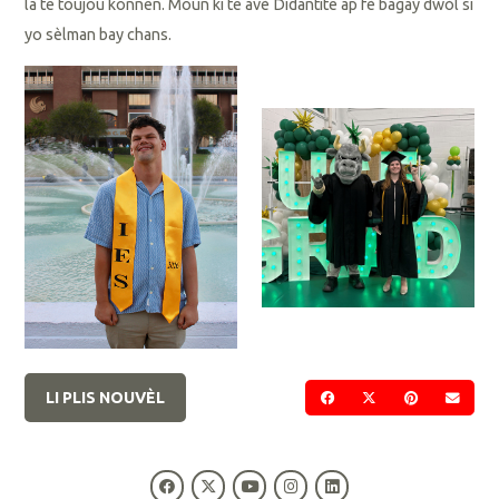
la te toujou konnen. Moun ki te avè Didantite ap fè bagay dwòl si
yo sèlman bay chans.
LI PLIS NOUVÈL
PATAJE SOU FACEBOO
PATAJE SOU TWI
PATAJE SO
VOYE