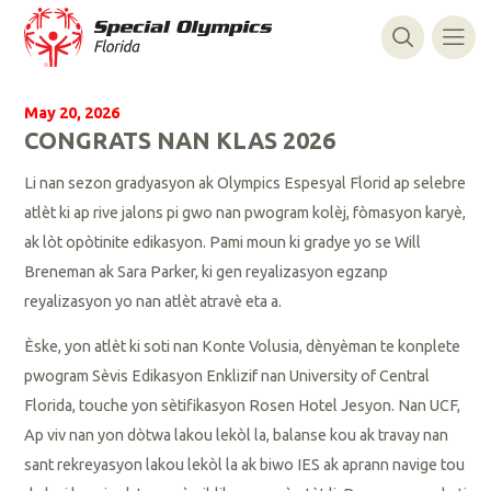
May 20, 2026
CONGRATS NAN KLAS 2026
Li nan sezon gradyasyon ak Olympics Espesyal Florid ap selebre
atlèt ki ap rive jalons pi gwo nan pwogram kolèj, fòmasyon karyè,
ak lòt opòtinite edikasyon. Pami moun ki gradye yo se Will
Breneman ak Sara Parker, ki gen reyalizasyon egzanp
reyalizasyon yo nan atlèt atravè eta a.
Èske, yon atlèt ki soti nan Konte Volusia, dènyèman te konplete
pwogram Sèvis Edikasyon Enklizif nan University of Central
Florida, touche yon sètifikasyon Rosen Hotel Jesyon. Nan UCF,
Ap viv nan yon dòtwa lakou lekòl la, balanse kou ak travay nan
sant rekreyasyon lakou lekòl la ak biwo IES ak aprann navige tou