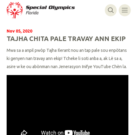
Nov 05, 2020
TAJHA CHITA PALE TRAVAY ANN EKIP
Mwa sa a anpil pwòp Tajha Ilerant nou an tap pale sou enpòtans
ki genyen nan travay ann ekip! Tcheke li soti anba a, ak Lè sa a,
asire w ke ou abònman nan Jenerasyon Inifye YouTube Chèn la.