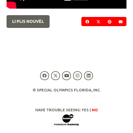
LI PLIS NOUVÈL
PATAJE SOU FACEBOO
PATAJE SOU TWI
PATAJE SO
VOYE
© SPECIAL OLYMPICS FLORIDA, INC.
HAVE TROUBLE SEEING:
YES
|
NO