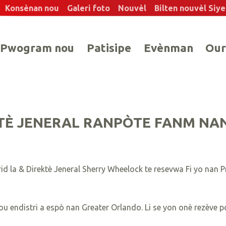
Konsènan nou
Galeri foto
Nouvèl
Bilten nouvèl Siy
Pwogram nou
Patisipe
Evènman
Our
TÈ JENERAL RANPÒTE FANM NAN
d la & Direktè Jeneral Sherry Wheelock te resevwa Fi yo nan 
 sou endistri a espò nan Greater Orlando. Li se yon onè rezève