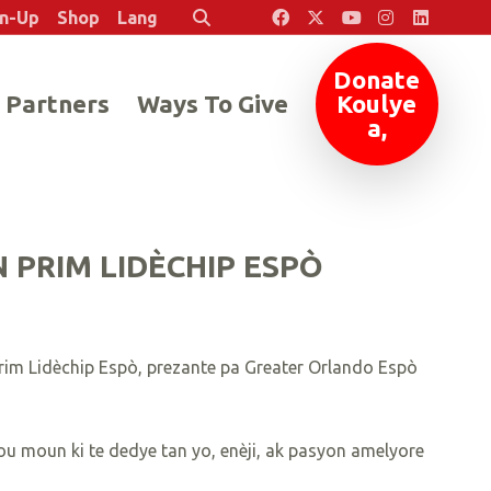
en-Up
Shop
Lang
Rechèch
Donate
 Partners
Ways To Give
Koulye
a,
 PRIM LIDÈCHIP ESPÒ
Prim Lidèchip Espò, prezante pa Greater Orlando Espò
 pou moun ki te dedye tan yo, enèji, ak pasyon amelyore