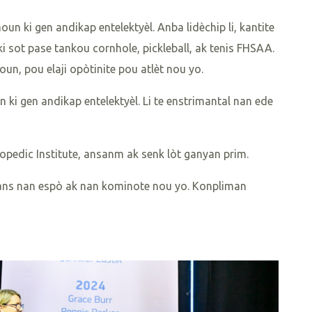
n ki gen andikap entelektyèl. Anba lidèchip li, kantite
ki sot pase tankou cornhole, pickleball, ak tenis FHSAA.
un, pou elaji opòtinite pou atlèt nou yo.
 ki gen andikap entelektyèl. Li te enstrimantal nan ede
pedic Institute, ansanm ak senk lòt ganyan prim.
ans nan espò ak nan kominote nou yo. Konpliman