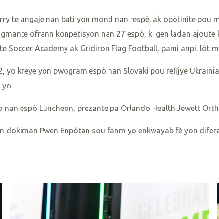
ry te angaje nan bati yon mond nan respè, ak opòtinite pou mou
ay ogmante ofrann konpetisyon nan 27 espò, ki gen ladan ajoute 
ite Soccer Academy ak Gridiron Flag Football, pami anpil lòt mo
2, yo kreye yon pwogram espò nan Slovaki pou refijye Ukrainian
 yo.
yo nan espò Luncheon, prezante pa Orlando Health Jewett Ortho
on dokiman Pwen Enpòtan sou fanm yo enkwayab fè yon difer