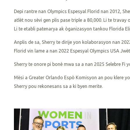
Depi rantre nan Olympics Espesyal Florid nan 2012, Sher
atlèt nou sèvi gen plis pase triple a 80,000. Li te trav
Li te etabli patenarya ak òganizasyon tankou Florida El
Anplis de sa, Sherry te dirije yon kolaborasyon nan 202
Florid vin lame a nan 2022 Espesyal Olympics USA Jwèt
Sherry te onore pi bonè mwa sa a nan 2025 Selebre Fi 
Mèsi a Greater Orlando Espò Komisyon an pou klere y
Sherry pou rekonesans sa a ki byen merite.