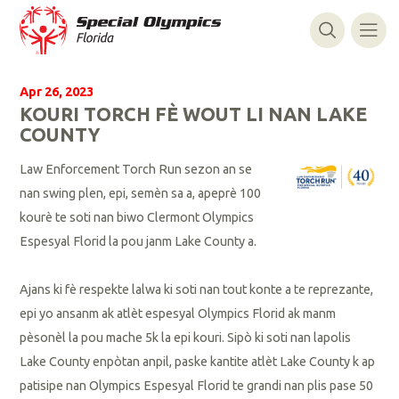
Apr 26, 2023
KOURI TORCH FÈ WOUT LI NAN LAKE
COUNTY
Law Enforcement Torch Run sezon an se
nan swing plen, epi, semèn sa a, apeprè 100
kourè te soti nan biwo Clermont Olympics
Espesyal Florid la pou janm Lake County a.
Ajans ki fè respekte lalwa ki soti nan tout konte a te reprezante,
epi yo ansanm ak atlèt espesyal Olympics Florid ak manm
pèsonèl la pou mache 5k la epi kouri. Sipò ki soti nan lapolis
Lake County enpòtan anpil, paske kantite atlèt Lake County k ap
patisipe nan Olympics Espesyal Florid te grandi nan plis pase 50