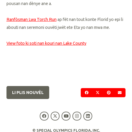
pousan nan dènye ane a.
Ranfòsman Lwa Torch Run
ap fèt nan tout konte Florid yo epi li
abouti nan seremoni ouvèti jwèt ete Eta yo nan mwa me.
View foto ki soti nan kouri nan Lake County
LI PLIS NOUVÈL
PATAJE SOU FACEBOO
PATAJE SOU TWI
PATAJE SO
VOYE
© SPECIAL OLYMPICS FLORIDA, INC.