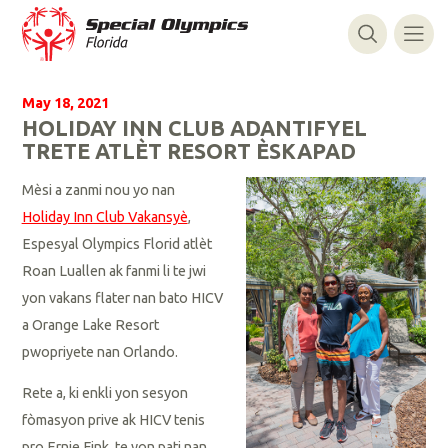
May 18, 2021
HOLIDAY INN CLUB ADANTIFYEL
TRETE ATLÈT RESORT ÈSKAPAD
Mèsi a zanmi nou yo nan
Holiday Inn Club Vakansyè
,
Espesyal Olympics Florid atlèt
Roan Luallen ak fanmi li
te jwi
yon vakans flater nan bato HICV
a Orange Lake Resort
pwopriyete nan Orlando.
Rete a, ki enkli yon sesyon
fòmasyon prive ak HICV tenis
pro Ernie Fink, te yon pati nan