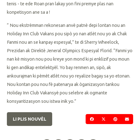
tenis - te ede Roan pran lakay yon fini premye plas nan
konpetisyon ane sa a !
“ Nou ekstrèmman rekonesan anvè patnè depi lontan nou an
Holiday Inn Club Vakans pou sipò yo nan atlèt nou yo ak Chak
Fanmi nou an se kanpay espesyal,” te di Sherry Wheelock,
Prezidan ak Direktè Jeneral Olympics Espesyal Florid. “Fanmi yo
nan kè misyon nou pou kreye yon mond ki pi enklizif pou moun
ki gen andikap entelektyèl. Yo bay renmen an, sipò, ak
ankourajman ki pèmèt atlèt nou yo reyalize bagay sa yo etonan.
Nou kontan pou nou fè patenarya ak òganizasyon tankou
Holiday Inn Club Vakansyè pou selebre ak ogmante
konsyantizasyon sou istwa inik yo.”
LI PLIS NOUVÈL
PATAJE SOU FACEBOO
PATAJE SOU TWI
PATAJE SO
VOYE