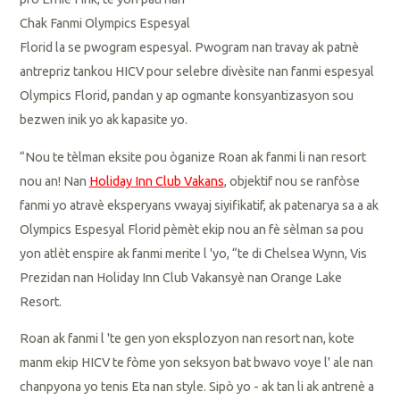
Chak Fanmi Olympics Espesyal
Florid la se pwogram espesyal. Pwogram nan travay ak patnè
antrepriz tankou HICV pour selebre divèsite nan fanmi espesyal
Olympics Florid, pandan y ap ogmante konsyantizasyon sou
bezwen inik yo ak kapasite yo.
“Nou te tèlman eksite pou òganize Roan ak fanmi li nan resort
nou an! Nan
Holiday Inn Club Vakans
, objektif nou se ranfòse
fanmi yo atravè eksperyans vwayaj siyifikatif, ak patenarya sa a ak
Olympics Espesyal Florid pèmèt ekip nou an fè sèlman sa pou
yon atlèt enspire ak fanmi merite l 'yo, “te di Chelsea Wynn, Vis
Prezidan nan Holiday Inn Club Vakansyè nan Orange Lake
Resort.
Roan ak fanmi l 'te gen yon eksplozyon nan resort nan, kote
manm ekip HICV te fòme yon seksyon bat bwavo voye l' ale nan
chanpyona yo tenis Eta nan style. Sipò yo - ak tan li ak antrenè a