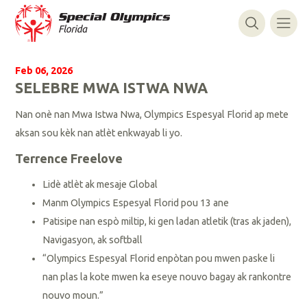
Feb 06, 2026
SELEBRE MWA ISTWA NWA
Nan onè nan Mwa Istwa Nwa, Olympics Espesyal Florid ap mete
aksan sou kèk nan atlèt enkwayab li yo.
Terrence Freelove
Lidè atlèt ak mesaje Global
Manm Olympics Espesyal Florid pou 13 ane
Patisipe nan espò miltip, ki gen ladan atletik (tras ak jaden),
Navigasyon, ak softball
“Olympics Espesyal Florid enpòtan pou mwen paske li
nan plas la kote mwen ka eseye nouvo bagay ak rankontre
nouvo moun.”