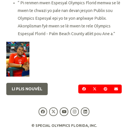
“ Pi renmen mwen Espesyal Olympics Florid memwa se lè
mwen te chwazi yo pale nan devan jesyon Publix sou
Olympics Espesyal epi yo te yon anplwaye Publix.
Akonplisman fyè mwen se lè mwen te rele Olympics
Espesyal Florid - Palm Beach County atlèt pou Ane a.”
LI PLIS NOUVÈL
PATAJE SOU FACEBOO
PATAJE SOU TWI
PATAJE SO
VOYE
© SPECIAL OLYMPICS FLORIDA, INC.