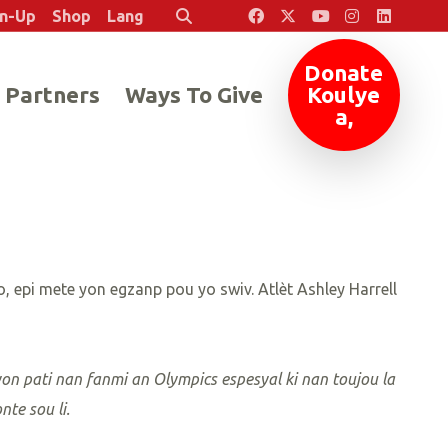
en-Up
Shop
Lang
Rechèch
Donate
 Partners
Ways To Give
Koulye
a,
, epi mete yon egzanp pou yo swiv. Atlèt Ashley Harrell
on pati nan fanmi an Olympics espesyal ki nan toujou la
te sou li.