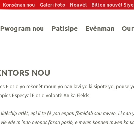
Konsènan nou
Galeri foto
Nouvèl
Bilten nouvèl Siy
Pwogram nou
Patisipe
Evènman
Our
ENTORS NOU
 Florid yo rekonèt moun yo nan lavi yo ki sipòte yo, pouse yo
ics Espesyal Florid volontè Anika Fields.
èchip atlèt, epi li te fè yon enpak fòmidab sou mwen. Li nan y
 vle ede m 'nan nenpòt fason posib, e mwen konnen mwen ka kon