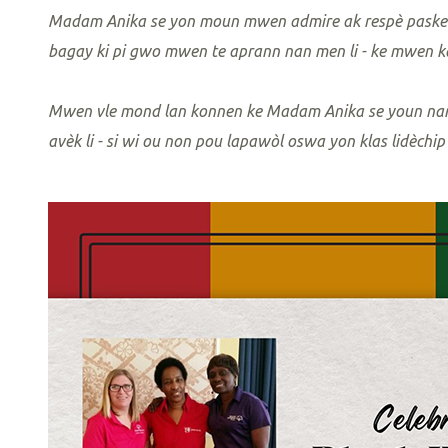
Madam Anika se yon moun mwen admire ak respè paske li
bagay ki pi gwo mwen te aprann nan men li - ke mwen ka
Mwen vle mond lan konnen ke Madam Anika se youn nan m
avèk li - si wi ou non pou lapawòl oswa yon klas lidèchip