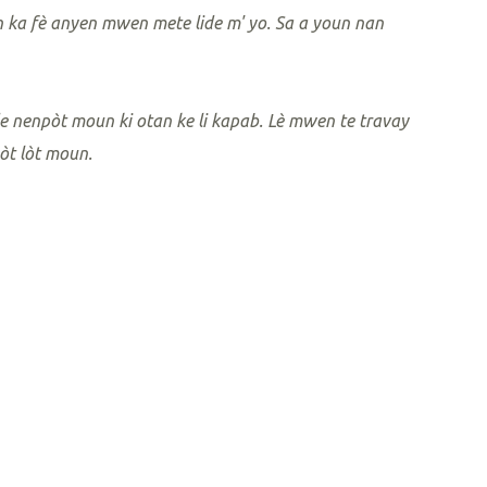
 ka fè anyen mwen mete lide m' yo. Sa a youn nan
 nenpòt moun ki otan ke li kapab. Lè mwen te travay
pòt lòt moun.