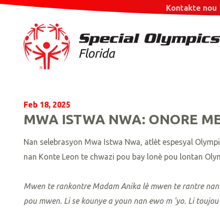
Kontakte nou
Feb 18, 2025
MWA ISTWA NWA: ONORE M
Nan selebrasyon Mwa Istwa Nwa, atlèt espesyal Olympics
nan Konte Leon te chwazi pou bay lonè pou lontan Olymp
Mwen te rankontre Madam Anika lè mwen te rantre nan lid
pou mwen. Li se kounye a youn nan ewo m 'yo. Li toujou