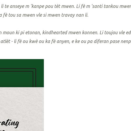
 te anseye m 'kanpe pou tèt mwen. Li fè m 'santi tankou mwen
 fè tou sa mwen vle si mwen travay nan li.
oun ki pi etonan, kindhearted mwen konnen. Li toujou vle ede
 atlèt - li fè ou kwè ou ka fè anyen, e ke ou pa diferan pase nen