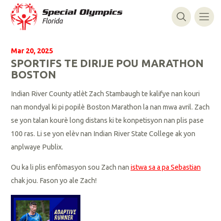
Mar 20, 2025
SPORTIFS TE DIRIJE POU MARATHON
BOSTON
Indian River County atlèt Zach Stambaugh te kalifye nan kouri
nan mondyal ki pi popilè Boston Marathon la nan mwa avril. Zach
se yon talan kourè long distans ki te konpetisyon nan plis pase
100 ras. Li se yon elèv nan Indian River State College ak yon
anplwaye Publix.
Ou ka li plis enfòmasyon sou Zach nan
istwa sa a pa Sebastian
chak jou. Fason yo ale Zach!