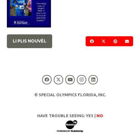
LI PLIS NOUVÈL
PATAJE SOU FACEBOO
PATAJE SOU TWI
PATAJE SO
VOYE
© SPECIAL OLYMPICS FLORIDA, INC.
HAVE TROUBLE SEEING:
YES
|
NO