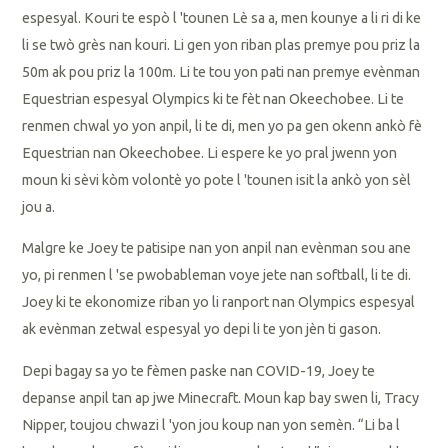
espesyal. Kouri te espò l 'tounen Lè sa a, men kounye a li ri di ke
li se twò grès nan kouri. Li gen yon riban plas premye pou priz la
50m ak pou priz la 100m. Li te tou yon pati nan premye evènman
Equestrian espesyal Olympics ki te fèt nan Okeechobee. Li te
renmen chwal yo yon anpil, li te di, men yo pa gen okenn ankò fè
Equestrian nan Okeechobee. Li espere ke yo pral jwenn yon
moun ki sèvi kòm volontè yo pote l 'tounen isit la ankò yon sèl
jou a.
Malgre ke Joey te patisipe nan yon anpil nan evènman sou ane
yo, pi renmen l 'se pwobableman voye jete nan softball, li te di.
Joey ki te ekonomize riban yo li ranport nan Olympics espesyal
ak evènman zetwal espesyal yo depi li te yon jèn ti gason.
Depi bagay sa yo te fèmen paske nan COVID-19, Joey te
depanse anpil tan ap jwe Minecraft. Moun kap bay swen li, Tracy
Nipper, toujou chwazi l 'yon jou koup nan yon semèn. “Li ba l