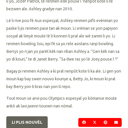
li yo, Jozèf Patrick, te renmen ede pouse l 'nenpòt kote li te
bezwen ale. Ashley gradye nan 2010.
Lè li rive pou fè Aux espesyal, Ashley renmen pifò evènman yo
paske li jis renmen pase tan ak moun. Li vrèman se yon papiyon
sosyal ak limyè moute lè li konnen li pral ale wè zanmi li yo. Li
renmen bowling, tou, epi fè sa yo rele asistans ranp bowling.
Berrys yo ri jan yo parèt kèk nan riban Ashley a. “Gen kèk nan sa
yo di kouri,” te di Janet Berry. “Sa dwe ras yo lè Joey pouse l '!”
Bagay pi renmen Ashley a ki pral nenpòt kote li ka ale. Li gen yon
moun kap bay swen nouvo kounye a, Betty Jo, ki moun ki pral
bay Berry yon ti kras nan yon ti repo.
Tout moun se anvi pou Olympics espesyal yo kòmanse moute
ankò ak lavi jwenn tounen nan nòmal.
LI PLIS NOUVÈL
PATAJE SOU FACEBOO
PATAJE SOU TWI
PATAJE SO
VOYE