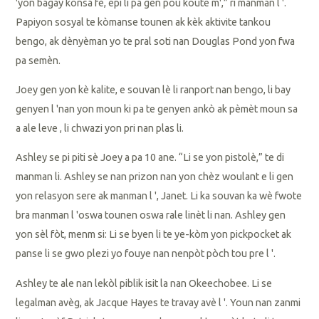
'yon bagay konsa fè, epi li pa gen pou koute m',” ri manman l '.
Papiyon sosyal te kòmanse tounen ak kèk aktivite tankou
bengo, ak dènyèman yo te pral soti nan Douglas Pond yon fwa
pa semèn.
Joey gen yon kè kalite, e souvan lè li ranport nan bengo, li bay
genyen l 'nan yon moun ki pa te genyen ankò ak pèmèt moun sa
a ale leve , li chwazi yon pri nan plas li.
Ashley se pi piti sè Joey a pa 10 ane. “Li se yon pistolè,” te di
manman li. Ashley se nan prizon nan yon chèz woulant e li gen
yon relasyon sere ak manman l ', Janet. Li ka souvan ka wè fwote
bra manman l 'oswa tounen oswa rale linèt li nan. Ashley gen
yon sèl fòt, menm si: Li se byen li te ye-kòm yon pickpocket ak
panse li se gwo plezi yo fouye nan nenpòt pòch tou pre l '.
Ashley te ale nan lekòl piblik isit la nan Okeechobee. Li se
legalman avèg, ak Jacque Hayes te travay avè l '. Youn nan zanmi