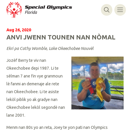
Aug 26, 2020
ANVI JWENN TOUNEN NAN NÒMAL
Ekri pa Cathy Womble, Lake Okeechobee Nouvèl
Jozèf Berry te viv nan
Okeechobee depi 1987. Li te
sèlman 7 ane fin vye granmoun
lè fanmi an demenaje ale rete
nan Okeechobee. Li te asiste
lekòl piblik yo ak gradye nan
Okeechobee lekòl segondè nan
lane 2001.
Menm nan 80s yo an reta, Joey te yon pati nan Olympics