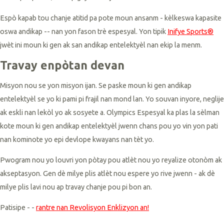
Espò kapab tou chanje atitid pa pote moun ansanm - kèlkeswa kapasite
oswa andikap -- nan yon fason trè espesyal. Yon tipik
Inifye Sports®
jwèt ini moun ki gen ak san andikap entelektyèl nan ekip la menm.
Travay enpòtan devan
Misyon nou se yon misyon ijan. Se paske moun ki gen andikap
entelektyèl se yo ki pami pi frajil nan mond lan. Yo souvan inyore, neglije
ak eskli nan lekòl yo ak sosyete a. Olympics Espesyal ka plas la sèlman
kote moun ki gen andikap entelektyèl jwenn chans pou yo vin yon pati
nan kominote yo epi devlope kwayans nan tèt yo.
Pwogram nou yo louvri yon pòtay pou atlèt nou yo reyalize otonòm ak
akseptasyon. Gen dè milye plis atlèt nou espere yo rive jwenn - ak dè
milye plis lavi nou ap travay chanje pou pi bon an.
Patisipe - -
rantre nan Revolisyon Enklizyon an!