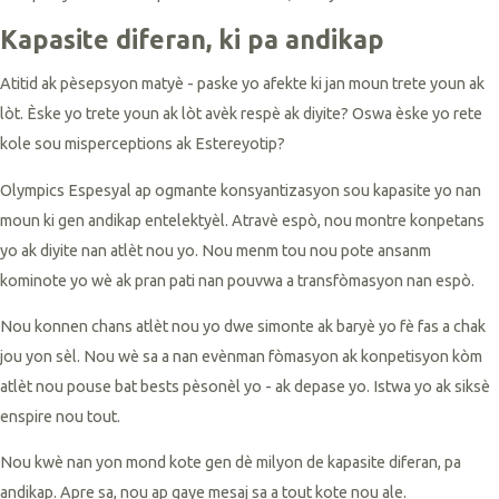
Kapasite diferan, ki pa andikap
Atitid ak pèsepsyon matyè - paske yo afekte ki jan moun trete youn ak
lòt. Èske yo trete youn ak lòt avèk respè ak diyite? Oswa èske yo rete
kole sou misperceptions ak Estereyotip?
Olympics Espesyal ap ogmante konsyantizasyon sou kapasite yo nan
moun ki gen andikap entelektyèl. Atravè espò, nou montre konpetans
yo ak diyite nan atlèt nou yo. Nou menm tou nou pote ansanm
kominote yo wè ak pran pati nan pouvwa a transfòmasyon nan espò.
Nou konnen chans atlèt nou yo dwe simonte ak baryè yo fè fas a chak
jou yon sèl. Nou wè sa a nan evènman fòmasyon ak konpetisyon kòm
atlèt nou pouse bat bests pèsonèl yo - ak depase yo. Istwa yo ak siksè
enspire nou tout.
Nou kwè nan yon mond kote gen dè milyon de kapasite diferan, pa
andikap. Apre sa, nou ap gaye mesaj sa a tout kote nou ale.