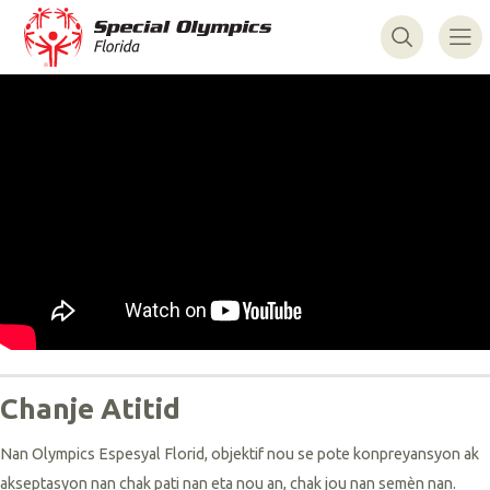
Chanje Atitid
Nan Olympics Espesyal Florid, objektif nou se pote konpreyansyon ak
akseptasyon nan chak pati nan eta nou an, chak jou nan semèn nan.